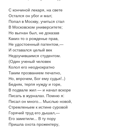
С кончиной лекаря, на свете
Остался он убог и мал;
Попал в Москву, учиться стал
В Московском университете;
Но выгнан был, не доказав
Каких-то о рожденье прав,
Не удостоенный патентом,—
И оставался целый век
Недоучившимся студентом.
(Один ученый человек
Колол его неоднократно
Таким прозванием печатно,
Но, впрочем, Бог ему судья!..)
Бедняк, терпя нужду и горе,
В подвале жил — и начал вскоре
Писать в журналах. Помню я:
Писал он много... Мыслью новой,
Стремленьем к истине суровой
Горячий труд его дышал,—
Его заметили... В ту пору
Пришла охота прожектеру,