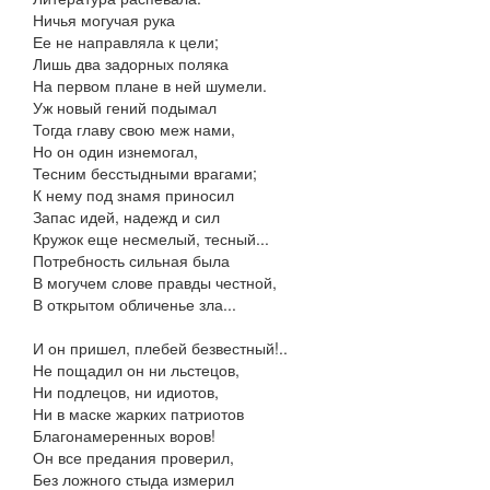
Ничья могучая рука
Ее не направляла к цели;
Лишь два задорных поляка
На первом плане в ней шумели.
Уж новый гений подымал
Тогда главу свою меж нами,
Но он один изнемогал,
Тесним бесстыдными врагами;
К нему под знамя приносил
Запас идей, надежд и сил
Кружок еще несмелый, тесный...
Потребность сильная была
В могучем слове правды честной,
В открытом обличенье зла...
И он пришел, плебей безвестный!..
Не пощадил он ни льстецов,
Ни подлецов, ни идиотов,
Ни в маске жарких патриотов
Благонамеренных воров!
Он все предания проверил,
Без ложного стыда измерил