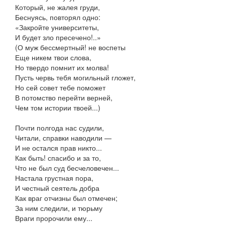
Который, не жалея груди,
Беснуясь, повторял одно:
«Закройте университеты,
И будет зло пресечено!..»
(О муж бессмертный! не воспеты
Еще никем твои слова,
Но твердо помнит их молва!
Пусть червь тебя могильный гложет,
Но сей совет тебе поможет
В потомство перейти верней,
Чем том истории твоей...)
Почти полгода нас судили,
Читали, справки наводили —
И не остался прав никто...
Как быть! спасибо и за то,
Что не был суд бесчеловечен...
Настала грустная пора,
И честный сеятель добра
Как враг отчизны был отмечен;
За ним следили, и тюрьму
Враги пророчили ему...