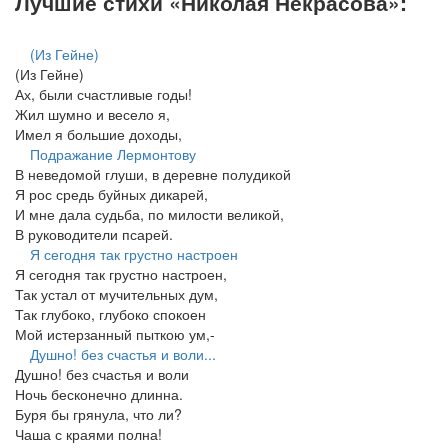
Лучшие стихи «Николая Некрасова»:
(Из Гейне)
(Из Гейне)
Ах, были счастливые годы!
Жил шумно и весело я,
Имел я большие доходы,
Подражание Лермонтову
В неведомой глуши, в деревне полудикой
Я рос средь буйных дикарей,
И мне дала судьба, по милости великой,
В руководители псарей.
Я сегодня так грустно настроен
Я сегодня так грустно настроен,
Так устал от мучительных дум,
Так глубоко, глубоко спокоен
Мой истерзанный пыткою ум,-
Душно! без счастья и воли...
Душно! без счастья и воли
Ночь бесконечно длинна.
Буря бы грянула, что ли?
Чаша с краями полна!