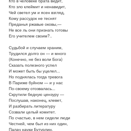
Кто в человеке брата видит,
Кто зло клеймит и ненавидит,
Чей светел ум и ясен взгляд,
Кому рассудок не теснят
Преданья ржавые оковы,—
Не все ль они признать готовы
Его учителем своим?..
Судьбой и случаем храним,
Трудился долго он — и много
(Конечно, не без воли Бога)
Сказать полезного успел
И может быть бы уцелел...
Но поднялась тогда тревога
В Париже буйном — и у нас
По-своему отозвалась...
Скрутили бедную цензуру —
Послушав, наконец, клевет,
И разбирать литературу
Созвали целый комитет.
По счастью, в нем сидели люди
Честней, чем был из них один,
Палач науки Бутурлин.