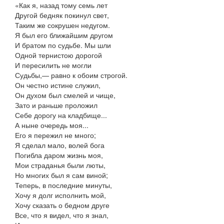
«Как я, назад тому семь лет
Другой бедняк покинул свет,
Таким же сокрушен недугом.
Я был его ближайшим другом
И братом по судьбе. Мы шли
Одной тернистою дорогой
И пересилить не могли
Судьбы,— равно к обоим строгой.
Он честно истине служил,
Он духом был смелей и чище,
Зато и раньше проложил
Себе дорогу на кладбище...
А ныне очередь моя...
Его я пережил не много;
Я сделал мало, волей бога
Погибла даром жизнь моя,
Мои страданья были люты,
Но многих был я сам виной;
Теперь, в последние минуты,
Хочу я долг исполнить мой,
Хочу сказать о бедном друге
Все, что я видел, что я знал,