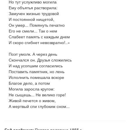
Но тут услужливо могила
Ему объятья растворила:
Замучен жизнью трудовой
И постоянной нищетой,
Он умер... Помянуть печатно
Его не смели... Так о нем
Слабеет память с каждым днем
И скоро сгибнет невозвратно!..»
Поэт умолк. А через день
Скончался он. Друзья сложились
И над усопшим согласились
Поставить памятник, но лень
Исполнить помешала вскоре
Благое дело, а потом
Могила заросла кругом:
Не сыщешь... Не велико горе!
Живой печется о живом,
А мертвый спи глубоким сном...
Год создания:
Первая половина 1855 г.