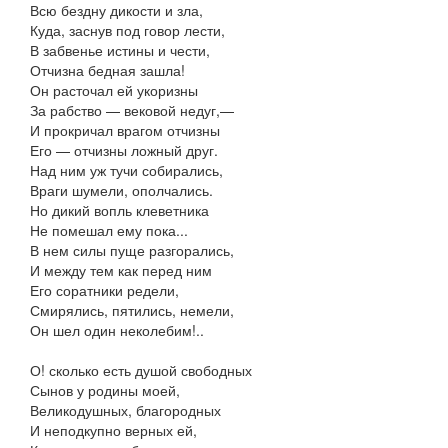
Всю бездну дикости и зла,
Куда, заснув под говор лести,
В забвенье истины и чести,
Отчизна бедная зашла!
Он расточал ей укоризны
За рабство — вековой недуг,—
И прокричал врагом отчизны
Его — отчизны ложный друг.
Над ним уж тучи собирались,
Враги шумели, ополчались.
Но дикий вопль клеветника
Не помешал ему пока...
В нем силы пуще разгорались,
И между тем как перед ним
Его соратники редели,
Смирялись, пятились, немели,
Он шел один неколебим!..
О! сколько есть душой свободных
Сынов у родины моей,
Великодушных, благородных
И неподкупно верных ей,