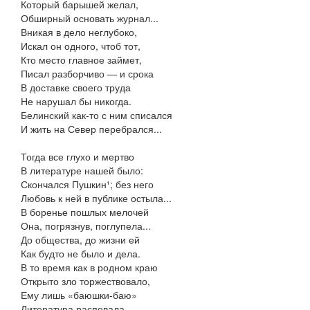
Который барышей желал,
Обширный основать журнал...
Вникая в дело неглубоко,
Искал он одного, чтоб тот,
Кто место главное займет,
Писал разборчиво — и срока
В доставке своего труда
Не нарушал бы никогда.
Белинский как-то с ним списался
И жить на Север перебрался...
Тогда все глухо и мертво
В литературе нашей было:
Скончался Пушкин¹; без него
Любовь к ней в публике остыла...
В боренье пошлых мелочей
Она, погрязнув, поглупела...
До общества, до жизни ей
Как будто не было и дела.
В то время как в родном краю
Открыто зло торжествовало,
Ему лишь «баюшки-баю»
Литература распевала.