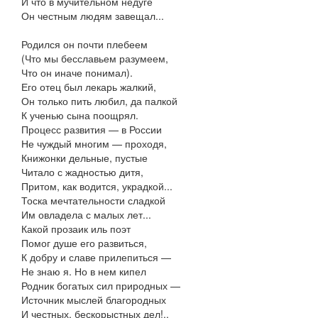
И что в мучительном недуге
Он честным людям завещал...
Родился он почти плебеем
(Что мы бесславьем разумеем,
Что он иначе понимал).
Его отец был лекарь жалкий,
Он только пить любил, да палкой
К ученью сына поощрял.
Процесс развития — в России
Не чуждый многим — проходя,
Книжонки дельные, пустые
Читало с жадностью дитя,
Притом, как водится, украдкой...
Тоска мечтательности сладкой
Им овладела с малых лет...
Какой прозаик иль поэт
Помог душе его развиться,
К добру и славе прилепиться —
Не знаю я. Но в нем кипел
Родник богатых сил природных —
Источник мыслей благородных
И честных, бескорыстных дел!..