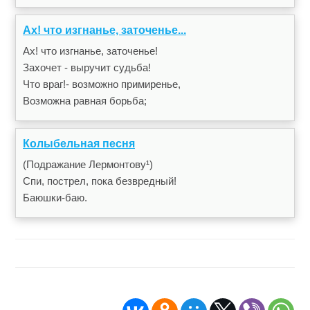
Ах! что изгнанье, заточенье...
Ах! что изгнанье, заточенье!
Захочет - выручит судьба!
Что враг!- возможно примиренье,
Возможна равная борьба;
Колыбельная песня
(Подражание Лермонтову¹)
Спи, пострел, пока безвредный!
Баюшки-баю.