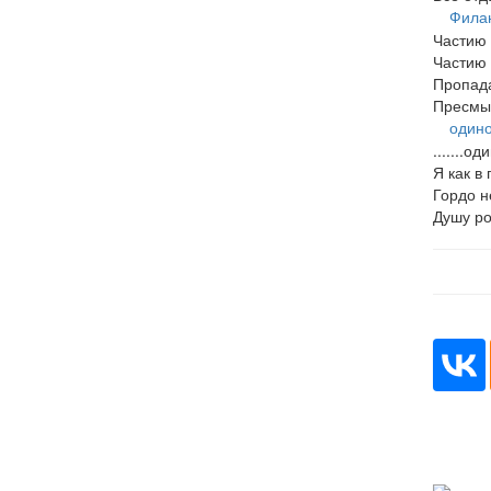
Фила
Частию 
Частию 
Пропада
Пресмы
одино
.......о
Я как в
Гордо н
Душу р