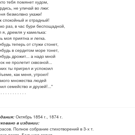
кто тебя помянет худом,
рдись, не уличай во лжи:
ня безмолвно укажи!
к спокойный и отрадный!
ко раз, в час бури беспощадной,
 я, дремля у камелька:
ь моя приятна и легка.
ибудь теперь от стужи стонет,
ибудь в сердитом море тонет,
ибудь дрожит... а надо мной
ок не пролетит сквозной...
ких ты пригрел и успокоил
бъеме, как меня, утроил!
акого множества людей
ил семейство и друзей!..."
 . . . . . . . . . . .
здания:
Октябрь 1854 г., 1874 г.
ковано в издании:
расов. Полное собрание стихотворений в 3-х т.
ека поэта. Большая серия.