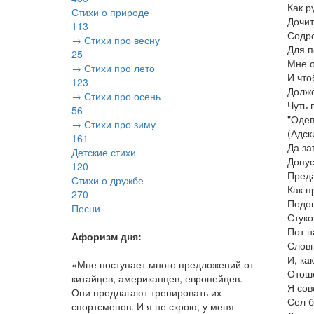
Как р
Стихи о природе
Дочит
113
Содро
→ Стихи про весну
Для п
25
Мне о
→ Стихи про лето
И что
123
Должен
→ Стихи про осень
Чуть 
56
"Одев
→ Стихи про зиму
(Адск
161
Да за
Детские стихи
Допус
120
Преда
Стихи о дружбе
Как п
270
Подог
Песни
Стуко
Пот н
Афоризм дня:
Словн
И, ка
«Мне поступает много предложений от
Отоше
китайцев, американцев, европейцев.
Я сов
Они предлагают тренировать их
Сел б
спортсменов. И я не скрою, у меня