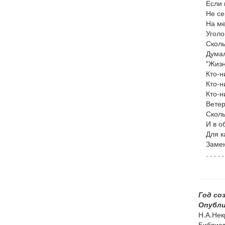
Если 
Не се
На ме
Уголо
Сколь
Думал
"Жизн
Кто-н
Кто-н
Кто-н
Ветер
Сколь
И в о
Для к
Замен
. . . . .
Год со
Опубли
Н.А.Нек
Библиот