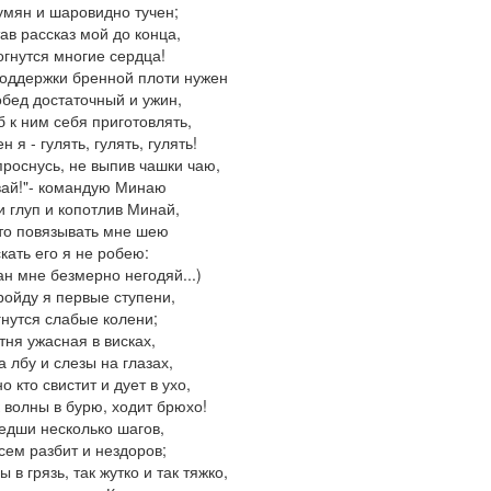
умян и шаровидно тучен;
ав рассказ мой до конца,
гнутся многие сердца!
оддержки бренной плоти нужен
бед достаточный и ужин,
б к ним себя приготовлять,
 я - гулять, гулять, гулять!
проснусь, не выпив чашки чаю,
ай!"- командую Минаю
и глуп и копотлив Минай,
то повязывать мне шею
кать его я не робею:
н мне безмерно негодяй...)
ройду я первые ступени,
нутся слабые колени;
тня ужасная в висках,
а лбу и слезы на глазах,
о кто свистит и дует в ухо,
к волны в бурю, ходит брюхо!
дши несколько шагов,
сем разбит и нездоров;
ы в грязь, так жутко и так тяжко,