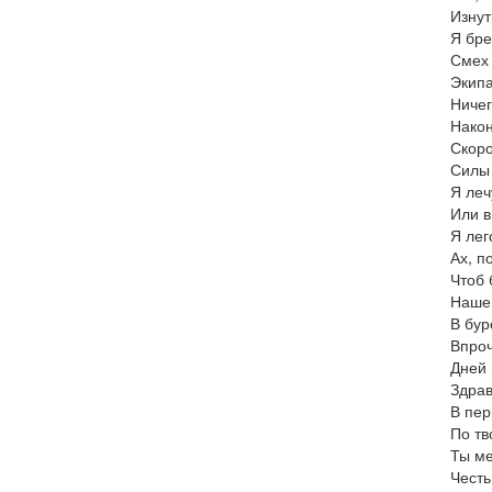
Изнут
Я бре
Смех 
Экипа
Ничег
Након
Скоро
Силы 
Я леч
Или в
Я лег
Ах, п
Чтоб 
Наше 
В бур
Впроч
Дней 
Здрав
В пер
По тв
Ты ме
Честь