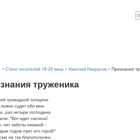
я
~
Стихи писателей 18-20 века
~
Николай Некрасов
~ Признания тр
знания труженика
оей громадной толщине
ложно судят обо мне.
, раз четыре господина
или: "Вот идет скотина!
, нет заботы никакой -
дым годом прет его горой!"
сем не так благополучен,