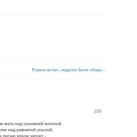
Я рано встал, недолги были сборы...
236
ак мать над сыновней могилой,
улик над равниной унылой,
и песню вдали запоет -