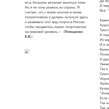
Да гр
есть большое желание заняться этим.
И тве
Но я не хочу уезжать из страны. Я
Всё: "
считаю, что с моим опытом и моим
патриотизмом я должен остаться здесь
Кажет
и развивать этот вид спорта в России,
Хорош
чтобы продвигать наших спортсменов
Трост
на мировой уровень.» - (
Плющенко
А тер
Е.В.
)
Из ка
И в л
Крикн
Посмо
А дур
Уваже
Так и
Срисо
Норов
Любов
Кучер
"Этом
Если 
Так н
Так, 