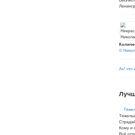
Ленингр
Количе
© Никол
Ах! что 
Лучш
Тяжел
Тяжелый
Страдай
Кому и 
Всё отда