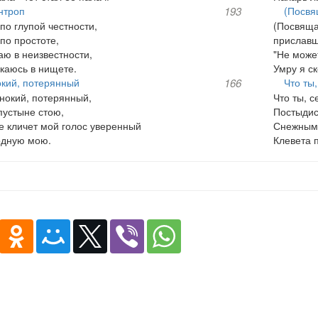
нтроп
193
(Посвя
по глупой честности,
(Посвяща
по простоте,
приславш
ю в неизвестности,
"Не може
каюсь в нищете.
Умру я с
кий, потерянный
166
Что ты
динокий, потерянный,
Что ты, 
 пустыне стою,
Постыдис
е кличет мой голос уверенный
Снежным 
одную мою.
Клевета 