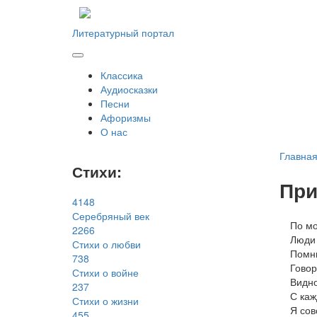
Литературный портал
Классика
Аудиосказки
Песни
Афоризмы
О нас
Главна
Стихи:
При
4148
Серебряный век
По м
2266
Люди 
Стихи о любви
Помню
738
Говор
Стихи о войне
Видно
237
С каж
Стихи о жизни
Я сов
455