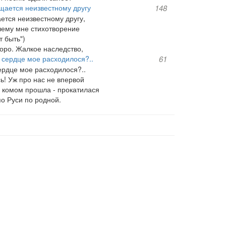
щается неизвестному другу
148
ется неизвестному другу,
ему мне стихотворение
т быть")
коро. Жалкое наследство,
, сердце мое расходилося?..
61
сердце мое расходилося?..
ь! Уж про нас не впервой
комом прошла - прокатилася
по Руси по родной.