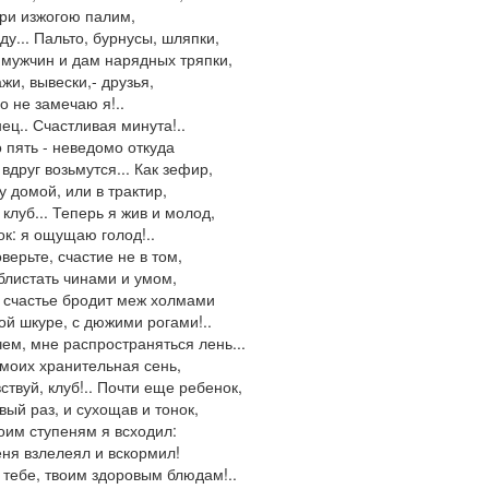
ри изжогою палим,
ду... Пальто, бурнусы, шляпки,
мужчин и дам нарядных тряпки,
жи, вывески,- друзья,
о не замечаю я!..
ец.. Счастливая минута!..
 пять - неведомо откуда
вдруг возьмутся... Как зефир,
у домой, или в трактир,
 клуб... Теперь я жив и молод,
ок: я ощущаю голод!..
оверьте, счастие не в том,
блистать чинами и умом,
счастье бродит меж холмами
ой шкуре, с дюжими рогами!..
ем, мне распространяться лень...
моих хранительная сень,
ствуй, клуб!.. Почти еще ребенок,
вый раз, и сухощав и тонок,
оим ступеням я всходил:
ня взлелеял и вскормил!
 тебе, твоим здоровым блюдам!..