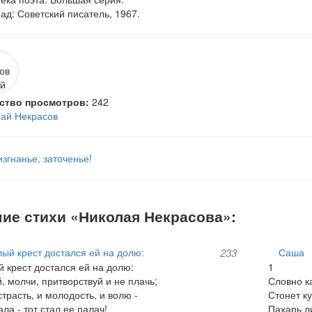
ад: Советский писатель, 1967.
ство просмотров:
242
ай Некрасов
изгнанье, заточенье!
ие стихи «Николая Некрасова»:
ый крест достался ей на долю:
233
Саша
 крест достался ей на долю:
1
, молчи, притворствуй и не плачь;
Словно к
страсть, и молодость, и волю -
Стонет к
ла - тот стал ее палач!
Пахарь л