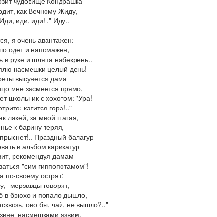
озит чудовище Кондрашка
рдит, как Вечному Жиду,
Иди, иди, иди!.." Иду..
ся, я очень авантажен:
о одет и напомажен,
ь в руке и шляпа набекрень...
плю насмешки целый день!
реты высунется дама
ицо мне засмеется прямо,
ет школьник с хохотом: "Ура!
трите: катится гора!.."
ак лакей, за мной шагая,
нье к барину теряя,
 прыснет!.. Праздный балагур
вать в альбом карикатур
ит, рекомендуя дамам
аться "сим гиппопотамом"!
а по-своему острят:
у,- мерзавцы говорят,-
б в брюхо и попало дышло,
асквозь, оно бы, чай, не вышло?.."
извне, насмешками язвим,