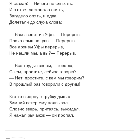
Я сказал:— Ничего не слыхать.—
И в ответ застонало опять,
Загудело опять, и едва
Долетали до слуха слова:
— Вам звонят из Уфы.— Перерыв.—
Плохо слышно, увы.— Перерыв.—
Все архивы Уфы перерыв,
Не нашли мы, а вы?— Перерыв.
— Все труды таковы,— говорю,—
С кем, простите, сейчас говорю?
— Нет, простите, с кем мы говорим?
В прошлый раз говорили с другим!
Кто-то в черную трубку дышал.
Зимний ветер ему подвывал.
Словно зверь, притаясь, выжидал.
Я нажал рычажок — он пропал.