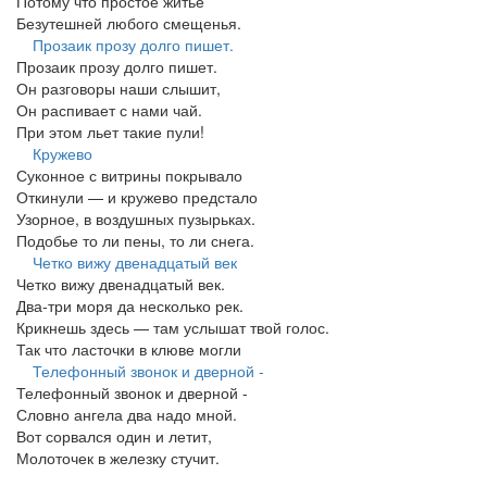
Потому что простое житье
Безутешней любого смещенья.
Прозаик прозу долго пишет.
Прозаик прозу долго пишет.
Он разговоры наши слышит,
Он распивает с нами чай.
При этом льет такие пули!
Кружево
Суконное с витрины покрывало
Откинули — и кружево предстало
Узорное, в воздушных пузырьках.
Подобье то ли пены, то ли снега.
Четко вижу двенадцатый век
Четко вижу двенадцатый век.
Два-три моря да несколько рек.
Крикнешь здесь — там услышат твой голос.
Так что ласточки в клюве могли
Телефонный звонок и дверной -
Телефонный звонок и дверной -
Словно ангела два надо мной.
Вот сорвался один и летит,
Молоточек в железку стучит.