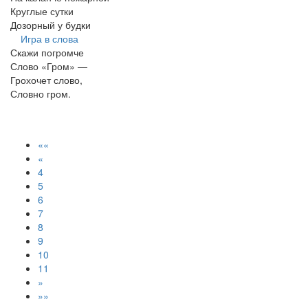
Круглые сутки
Дозорный у будки
Игра в слова
Скажи погромче
Слово «Гром» —
Грохочет слово,
Словно гром.
««
«
4
5
6
7
8
9
10
11
»
»»