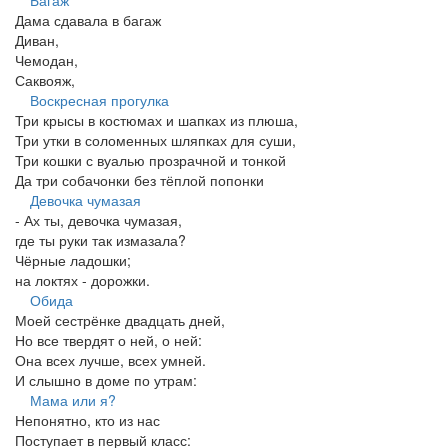
Дама сдавала в багаж
Диван,
Чемодан,
Саквояж,
Воскресная прогулка
Три крысы в костюмах и шапках из плюша,
Три утки в соломенных шляпках для суши,
Три кошки с вуалью прозрачной и тонкой
Да три собачонки без тёплой попонки
Девочка чумазая
- Ах ты, девочка чумазая,
где ты руки так измазала?
Чёрные ладошки;
на локтях - дорожки.
Обида
Моей сестрёнке двадцать дней,
Но все твердят о ней, о ней:
Она всех лучше, всех умней.
И слышно в доме по утрам:
Мама или я?
Непонятно, кто из нас
Поступает в первый класс: