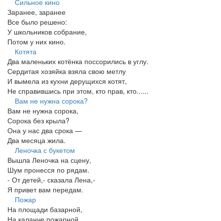
Сильное кино
Заранее, заранее
Все было решено:
У школьников собрание,
Потом у них кино.
Котята
Два маленьких котёнка поссорились в углу.
Сердитая хозяйка взяла свою метлу
И вымела из кухни дерущихся котят,
Не справившись при этом, кто прав, кто......
Вам не нужна сорока?
Вам не нужна сорока,
Сорока без крыла?
Она у нас два срока —
Два месяца жила.
Леночка с букетом
Вышла Леночка на сцену,
Шум пронесся по рядам.
- От детей,- сказала Лена,-
Я привет вам передам.
Пожар
На площади базарной,
На каланче пожарной